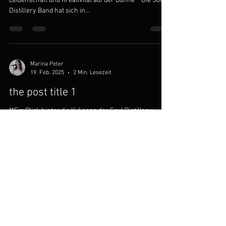
Leidenschaft und Kreativität auf der Bühne** Die Soul
Distillery Band hat sich in...
Marina Peter
19. Feb. 2025
2 Min. Lesezeit
the post title 1
**Ein Blick hinter die Kulissen der Soul Distillery:
Leidenschaft, Energie und Gemeinschaft** Die Soul
Distillery ist nicht nur eine...
© 2025 by Soul Distillery
contact:
musicofsouldistillery@gmail.com